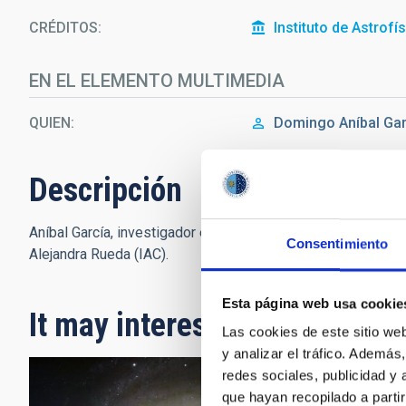
CRÉDITOS
Instituto de Astrofí
EN EL ELEMENTO MULTIMEDIA
QUIEN
Domingo Aníbal
Gar
Descripción
Aníbal García, investigador en el IAC, durante su charla en e
Consentimiento
Alejandra Rueda (IAC).
Esta página web usa cookie
It may interest you
Las cookies de este sitio we
y analizar el tráfico. Ademá
redes sociales, publicidad y
que hayan recopilado a parti