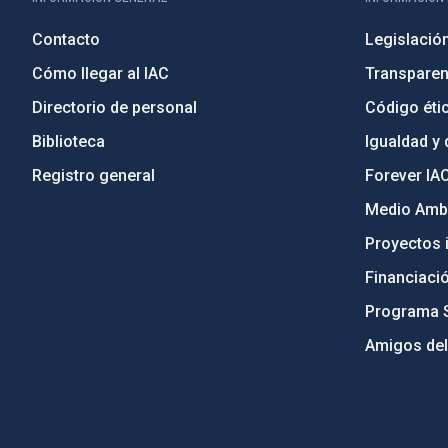
Contacto
Legislació
Cómo llegar al IAC
Transparen
Directorio de personal
Código étic
Biblioteca
Igualdad y 
Registro general
Forever IA
Medio Ambi
Proyectos i
Financiaci
Programa 
Amigos del
PostFooter > Newsletter link