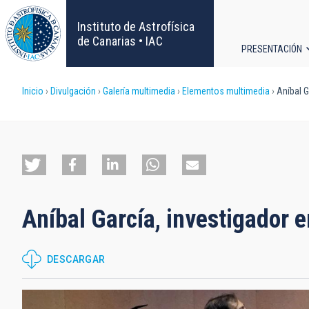
Pasar
al
Instituto de Astrofísica
contenido
de Canarias • IAC
PRESENTACIÓN
principal
Navega
Sobrescribir
Inicio
Divulgación
Galería multimedia
Elementos multimedia
Aníbal Ga
principa
enlaces
de
ayuda
Aníbal García, investigador e
a
la
DESCARGAR
navegación