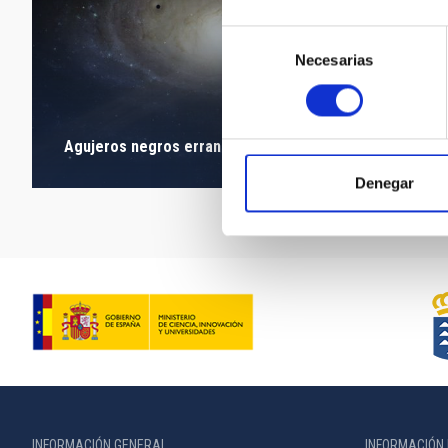
Selección
Necesarias
de
consentimiento
Agujeros negros errantes de masa intermedia
Denegar
INFORMACIÓN GENERAL
INFORMACIÓN 