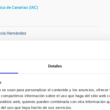
sica de Canarias (IAC)
cía Hernández
l congreso "50 años de tesis doctorales en el IAC". Crédito:
Detalles
s
b se usan para personalizar el contenido y los anuncios, ofrecer
s, compartimos información sobre el uso que haga del sitio web 
 análisis web, quienes pueden combinarla con otra información q
r del uso que haya hecho de sus servicios.