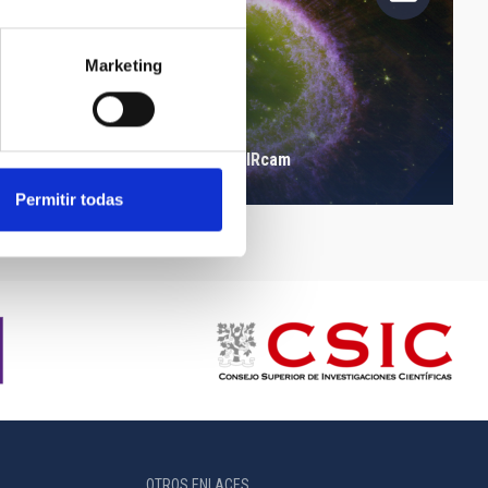
Marketing
Nebulosa del Anillo JWST/NIRcam
Permitir todas
OTROS ENLACES