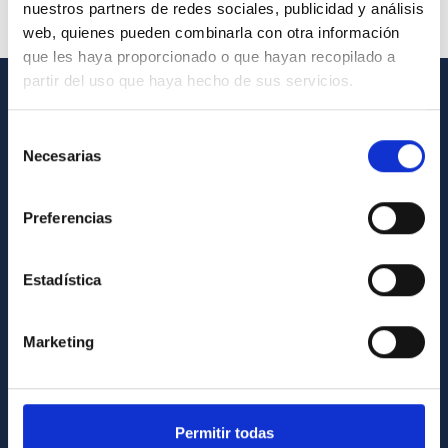
nuestros partners de redes sociales, publicidad y análisis
web, quienes pueden combinarla con otra información
que les haya proporcionado o que hayan recopilado a
partir del uso que haya hecho de sus servicios.
INFORMACIÓN GENERAL
Selección
Necesarias
Contacto
de
consentimiento
Cómo llegar al IAC
Preferencias
Directorio de personal
Biblioteca
Estadística
Registro general
Marketing
INFORMACIÓN INSTITUCIONAL
Legislación
Transparencia
Permitir todas