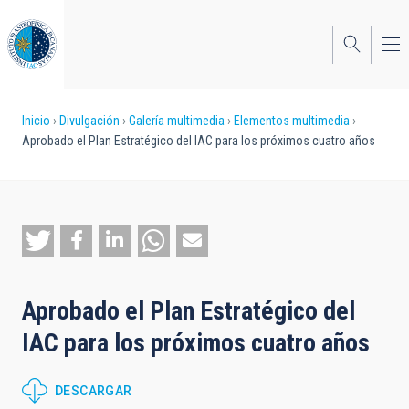
Pasar
al
contenido
principal
Sobrescribir
Inicio
Divulgación
Galería multimedia
Elementos multimedia
Aprobado el Plan Estratégico del IAC para los próximos cuatro años
enlaces
de
ayuda
a
la
Aprobado el Plan Estratégico del
navegación
IAC para los próximos cuatro años
DESCARGAR