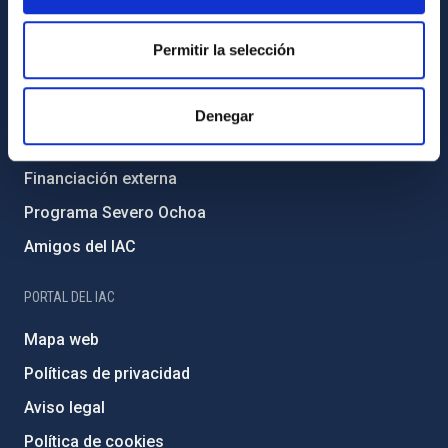
Código ético y política antifraude
Igualdad y diversidad de género
Permitir la selección
Forever IAC
Medio Ambiente y Sostenibilidad
Denegar
Proyectos institucionales
Financiación externa
Programa Severo Ochoa
Amigos del IAC
PORTAL DEL IAC
Mapa web
Políticas de privacidad
Aviso legal
Política de cookies