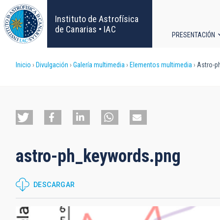
Pasar
al
Instituto de Astrofísica
contenido
de Canarias • IAC
PRESENTACIÓN
principal
Navega
Sobrescribir
Inicio
Divulgación
Galería multimedia
Elementos multimedia
Astro-p
principa
enlaces
de
ayuda
astro-ph_keywords.png
a
la
DESCARGAR
navegación