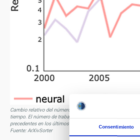
Cambio relativo del número de artículos en arXiv:astro-ph 
tiempo. El número de trabajos que mencionan redes neuron
precedentes en los últimos ~ 6 años, significativamente má
Consentimiento
Fuente: ArXivSorter