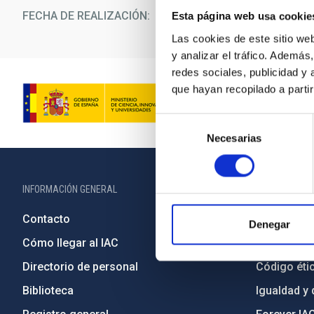
FECHA DE REALIZACIÓN
20/09/2023
Esta página web usa cookie
Las cookies de este sitio we
y analizar el tráfico. Ademá
redes sociales, publicidad y
que hayan recopilado a parti
Selección
Necesarias
de
consentimiento
INFORMACIÓN GENERAL
INFORMACIÓN 
Contacto
Legislació
Denegar
Cómo llegar al IAC
Transparen
Directorio de personal
Código étic
Biblioteca
Igualdad y 