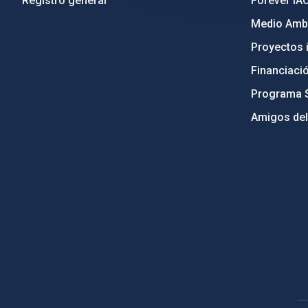
Registro general
Forever IA
Medio Ambi
Proyectos i
Financiaci
Programa 
Amigos del
PostFooter > Newsletter link