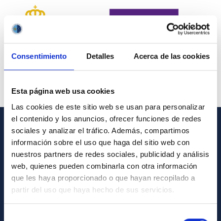
Consentimiento
Detalles
Acerca de las cookies
Esta página web usa cookies
Las cookies de este sitio web se usan para personalizar
el contenido y los anuncios, ofrecer funciones de redes
sociales y analizar el tráfico. Además, compartimos
INFORMACIÓN GENERAL
información sobre el uso que haga del sitio web con
nuestros partners de redes sociales, publicidad y análisis
Contacto
web, quienes pueden combinarla con otra información
Cómo llegar al IAC
que les haya proporcionado o que hayan recopilado a
partir del uso que haya hecho de sus servicios.
Directorio de personal
Biblioteca
Selección