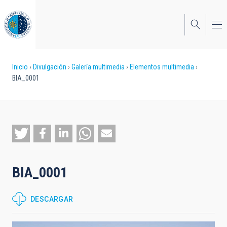
Pasar
al
contenido
principal
Sobrescribir
Inicio
Divulgación
Galería multimedia
Elementos multimedia
BIA_0001
enlaces
de
ayuda
a
la
BIA_0001
navegación
DESCARGAR