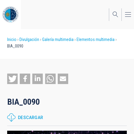
Pasar
al
contenido
principal
Sobrescribir
Inicio
Divulgación
Galería multimedia
Elementos multimedia
BIA_0090
enlaces
de
ayuda
a
la
BIA_0090
navegación
DESCARGAR