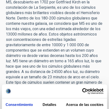
M5, descubierto en 1702 por Gottfried Kirch en la
constelación de La Serpiente, es uno de los cúmulos
globulares más brillantes visibles desde el Hemisferio
Norte. Dentro de los 180-200 cúmulos globulares que
contiene nuestra galaxia, se considera que M5 es uno de
los más viejos, con una edad estimada alrededor de los
13000 millones de años. Estos objetos astrónomicos
son concentraciones de estrellas ligadas
gravitatoriamente de entre 10000 y 1 000 000 de
componentes que se extienden en un volumen cuyo
diámetro va desde varias decenas hasta los 200 años
luz. M5 tiene un diámetro en torno a 165 años luz, lo que
hace que sea uno de los cúmulos globulares más
grandes. A su distancia de 24500 años luz, su diámetro
equivale a un tamaño de 23 minutos de arco en el cielo.
Este tipo de cúmulos suelen contener un gran número de
estrellas variables: en el caso de M5 -hasta el momento-
se han detectado 105.
Cúmulos de estrellas
Cúmulos globulares de estrellas
Consentimiento
Detalles
Acerca de las cookies