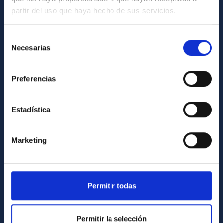
partir del uso que haya hecho de sus servicios.
Contacto
Cómo llegar al IAC
Selección
Necesarias
de
Directorio de personal
consentimiento
Biblioteca
Preferencias
Registro general
Estadística
INFORMACIÓN INSTITUCIONAL
Legislación
Marketing
Transparencia
Código ético y política antifraude
Igualdad y diversidad de género
Permitir todas
Forever IAC
Medio Ambiente y Sostenibilidad
Permitir la selección