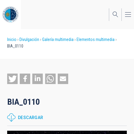
Pasar
al
contenido
principal
Sobrescribir
Inicio
Divulgación
Galería multimedia
Elementos multimedia
BIA_0110
enlaces
de
ayuda
a
la
BIA_0110
navegación
DESCARGAR