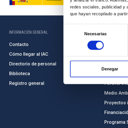
y analizar el tráfico. Ademá
redes sociales, publicidad y
que hayan recopilado a parti
Selección
INFORMACIÓN GENERAL
INFORMACIÓN 
Necesarias
de
consentimiento
Contacto
Legislació
Cómo llegar al IAC
Transparen
Directorio de personal
Código étic
Denegar
Biblioteca
Igualdad y 
Registro general
Forever IA
Medio Ambi
Proyectos i
Financiaci
Programa 