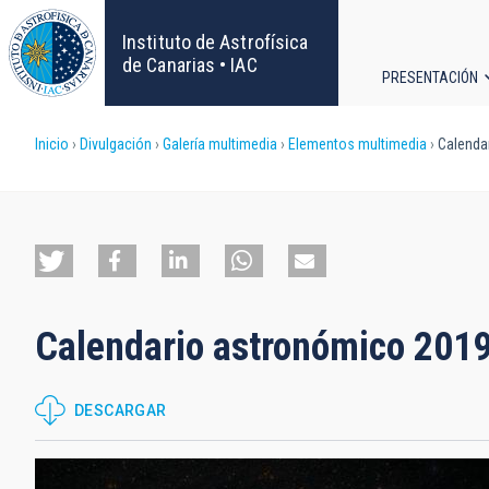
Pasar
al
Instituto de Astrofísica
contenido
de Canarias • IAC
PRESENTACIÓN
principal
Navega
Sobrescribir
Inicio
Divulgación
Galería multimedia
Elementos multimedia
Calenda
principa
enlaces
de
ayuda
Calendario astronómico 201
a
la
DESCARGAR
navegación