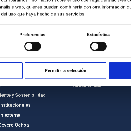
s, compartimos información sobre el uso que haga del sitio web 
 análisis web, quienes pueden combinarla con otra información q
r del uso que haya hecho de sus servicios.
INSTITUCIONAL
PORTAL DEL IAC
Preferencias
Estadística
n
Mapa web
cia
Políticas de privacidad
o y política antifraude
Aviso legal
Permitir la selección
diversidad de género
Política de cookies
C
Accesibilidad
ente y Sostenibilidad
nstitucionales
ón externa
Severo Ochoa