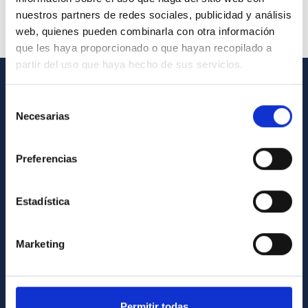
nuestros partners de redes sociales, publicidad y análisis
web, quienes pueden combinarla con otra información
que les haya proporcionado o que hayan recopilado a
partir del uso que haya hecho de sus servicios.
INFORMACIÓN GENERAL
Selección
Necesarias
de
Contacto
consentimiento
Cómo llegar al IAC
Preferencias
Directorio de personal
Biblioteca
Estadística
Registro general
Marketing
INFORMACIÓN INSTITUCIONAL
Legislación
Permitir todas