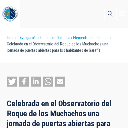
Pasar
al
contenido
principal
Sobrescribir
Inicio
Divulgación
Galería multimedia
Elementos multimedia
Celebrada en el Observatorio del Roque de los Muchachos una
enlaces
jornada de puertas abiertas para los habitantes de Garafía
de
ayuda
a
la
navegación
Celebrada en el Observatorio del
Roque de los Muchachos una
jornada de puertas abiertas para