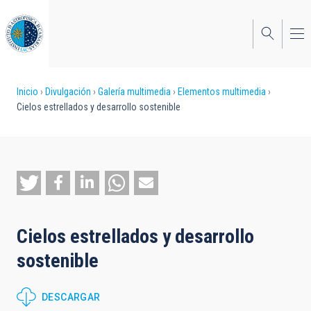
Pasar
al
contenido
principal
Sobrescribir
Inicio
Divulgación
Galería multimedia
Elementos multimedia
Cielos estrellados y desarrollo sostenible
enlaces
de
ayuda
a
la
Cielos estrellados y desarrollo
navegación
sostenible
DESCARGAR