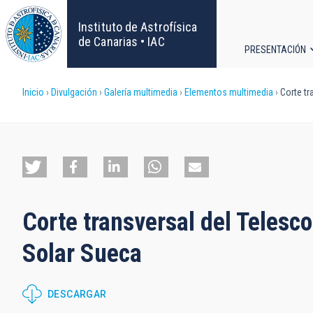
Pasar
al
Instituto de Astrofísica
contenido
de Canarias • IAC
PRESENTACIÓN
principal
Navega
Sobrescribir
Inicio
Divulgación
Galería multimedia
Elementos multimedia
Corte tr
principa
enlaces
de
ayuda
Corte transversal del Telesco
a
Solar Sueca
la
navegación
DESCARGAR