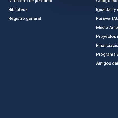
Directorio de personal
Código étic
Biblioteca
Igualdad y 
Registro general
Forever IA
Medio Ambi
Proyectos i
Financiaci
Programa 
Amigos del
PostFooter > Newsletter link