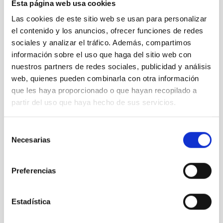
©IAC
Esta página web usa cookies
Las cookies de este sitio web se usan para personalizar
Astrofísica
Física estelar e interestelar (FEEI)
el contenido y los anuncios, ofrecer funciones de redes
sociales y analizar el tráfico. Además, compartimos
información sobre el uso que haga del sitio web con
nuestros partners de redes sociales, publicidad y análisis
It may interest you
web, quienes pueden combinarla con otra información
que les haya proporcionado o que hayan recopilado a
partir del uso que haya hecho de sus servicios.
Selección
Necesarias
de
consentimiento
Sedna
Preferencias
Estadística