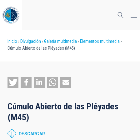
Pasar
al
contenido
principal
Sobrescribir
Inicio
Divulgación
Galería multimedia
Elementos multimedia
Cúmulo Abierto de las Pléyades (M45)
enlaces
de
ayuda
a
la
Cúmulo Abierto de las Pléyades
navegación
(M45)
DESCARGAR