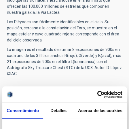
nido que las vio nacer, mezclándose en el anonimato que
ofrecen las 100.000 millones de estrellas que componen
nuestra galaxia, la Vía Láctea.
Las Pléyades son fácilmente identificables en el cielo. Su
posición, cercana a la constelación del Toro, se muestra en el
mapa estelar y cuyo cuadrado rojo se corresponde con el área
del cielo observada.
La imagen es el resultado de sumar 8 exposiciones de 900s en
cada uno de los 3 filtros anchos R(rojo), G(verde) y B(azul), más
21 exposiciones de 900s en el filtro L(luminancia) con el
Astrógrafo Sky Treasure Chest (STC) de la UC3. Autor: D. López
©IAC
Datos técnicos
La imagen es el resultado de sumar 8 exposiciones de 900s en
Consentimiento
Detalles
Acerca de las cookies
cada uno de los 3 filtros anchos R(rojo), G(verde) y B(azul), más
21 exposiciones de 900s en el filtro L(luminancia) con el
Astrógrafo Sky Treasure Chest (STC) de la UC3. Autor: D. López