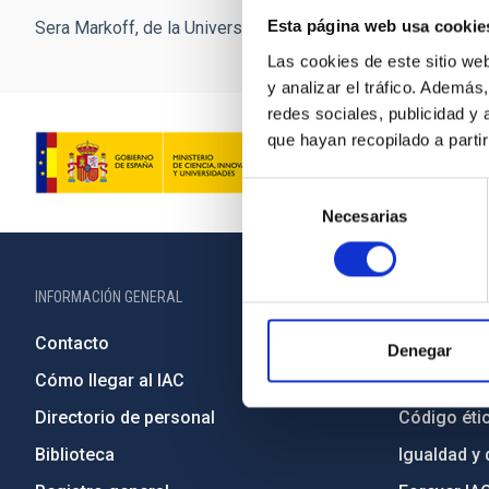
Esta página web usa cookie
Sera Markoff, de la Universidad de Amsterdam (Países Bajos
Las cookies de este sitio we
y analizar el tráfico. Ademá
redes sociales, publicidad y
que hayan recopilado a parti
Selección
Necesarias
de
consentimiento
INFORMACIÓN GENERAL
INFORMACIÓN 
Contacto
Legislació
Denegar
Cómo llegar al IAC
Transparen
Directorio de personal
Código étic
Biblioteca
Igualdad y 