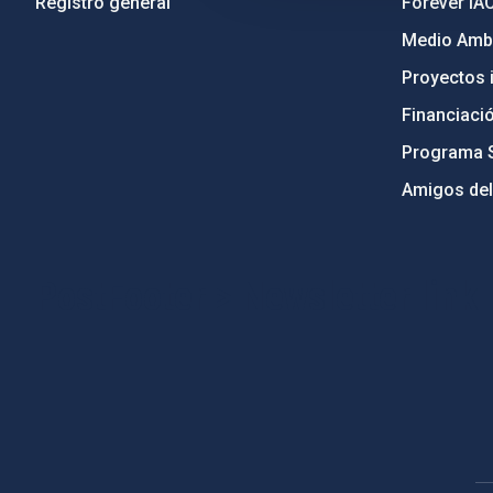
Registro general
Forever IA
Medio Ambi
Proyectos i
Financiaci
Programa 
Amigos del
PostFooter > Newsletter link