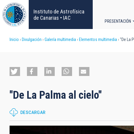
Pasar
al
Instituto de Astrofísica
contenido
de Canarias • IAC
PRESENTACIÓN
principal
Navega
Sobrescribir
Inicio
Divulgación
Galería multimedia
Elementos multimedia
"De La P
principa
enlaces
de
ayuda
"De La Palma al cielo"
a
la
DESCARGAR
navegación