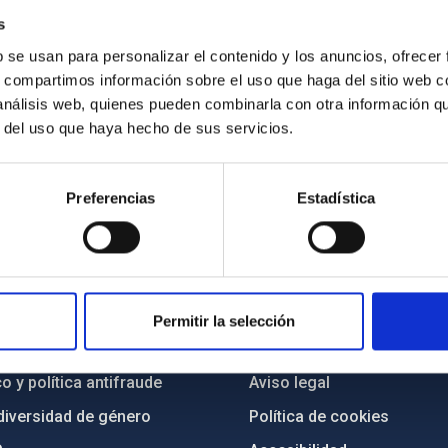
s
). Crédito: Elena Mora (IAC).
b se usan para personalizar el contenido y los anuncios, ofrecer
s, compartimos información sobre el uso que haga del sitio web 
 análisis web, quienes pueden combinarla con otra información q
r del uso que haya hecho de sus servicios.
Preferencias
Estadística
INSTITUCIONAL
PORTAL DEL IAC
n
Mapa web
Permitir la selección
cia
Políticas de privacidad
o y política antifraude
Aviso legal
diversidad de género
Política de cookies