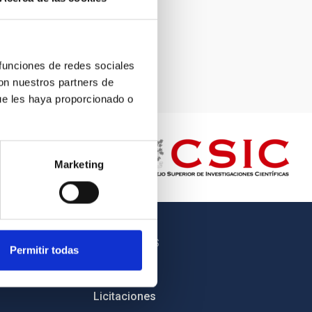
 funciones de redes sociales
Miguel Ángel Briganti, SMM (IAC).
con nuestros partners de
ue les haya proporcionado o
Marketing
OTROS ENLACES
Permitir todas
Empleo
Licitaciones