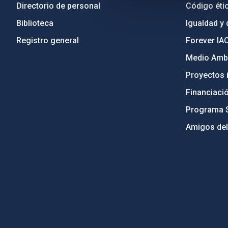
Directorio de personal
Código étic
Biblioteca
Igualdad y 
Registro general
Forever IA
Medio Ambi
Proyectos i
Financiaci
Programa 
Amigos del
PostFooter > Newsletter link