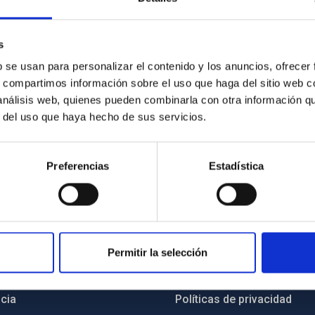
s
b se usan para personalizar el contenido y los anuncios, ofrecer
os para el curso preparatorio de “Fly your Satelite”. Crédito: 
s, compartimos información sobre el uso que haga del sitio web 
 análisis web, quienes pueden combinarla con otra información q
r del uso que haya hecho de sus servicios.
Preferencias
Estadística
INSTITUCIONAL
PORTAL DEL IAC
Permitir la selección
n
Mapa web
cia
Políticas de privacidad