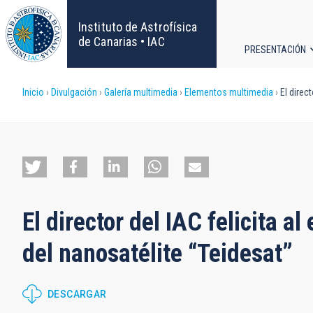
Pasar
al
Instituto de Astrofísica
contenido
de Canarias • IAC
PRESENTACIÓN
principal
Navega
Sobrescribir
Inicio
Divulgación
Galería multimedia
Elementos multimedia
El direct
principa
enlaces
de
ayuda
El director del IAC felicita a
a
del nanosatélite “Teidesat”
la
navegación
DESCARGAR