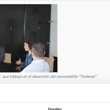
LL que trabaja en el desarrollo del nanosatélite “Teidesat”
9/2019
guel Ángel Briganti
MM
Detalles