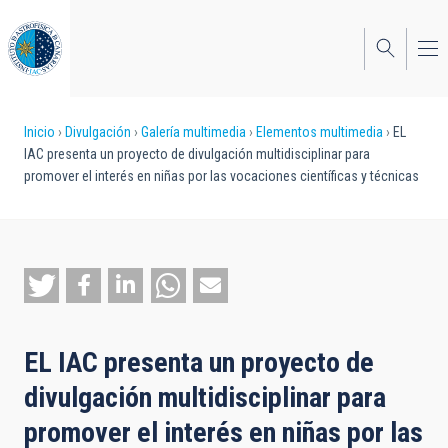
Pasar
al
contenido
principal
Sobrescribir
Inicio
Divulgación
Galería multimedia
Elementos multimedia
EL
IAC presenta un proyecto de divulgación multidisciplinar para
enlaces
promover el interés en niñas por las vocaciones científicas y técnicas
de
ayuda
a
la
navegación
EL IAC presenta un proyecto de
divulgación multidisciplinar para
promover el interés en niñas por las