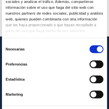
sociales y analizar el tráfico. Además, compartimos
información sobre el uso que haga del sitio web con
nuestros partners de redes sociales, publicidad y análisis
web, quienes pueden combinarla con otra información
que les haya proporcionado o que hayan recopilado a
partir del uso que haya hecho de sus servicios.
Selección
Necesarias
de
INFORMACIÓN GENERAL
consentimiento
Contacto
Preferencias
Cómo llegar al IAC
Directorio de personal
Estadística
Biblioteca
Registro general
Marketing
INFORMACIÓN INSTITUCIONAL