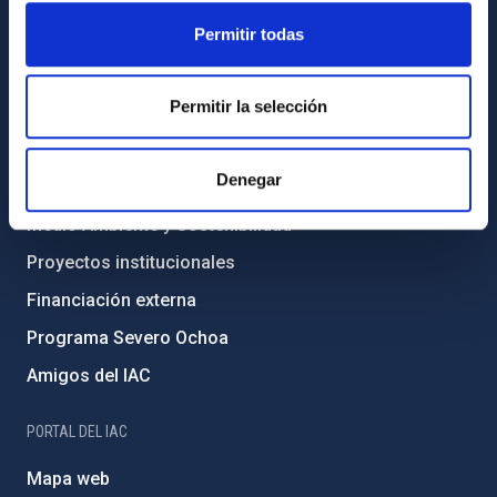
Permitir todas
Legislación
Transparencia
Permitir la selección
Código ético y política antifraude
Igualdad y diversidad de género
Denegar
Forever IAC
Medio Ambiente y Sostenibilidad
Proyectos institucionales
Financiación externa
Programa Severo Ochoa
Amigos del IAC
PORTAL DEL IAC
Mapa web