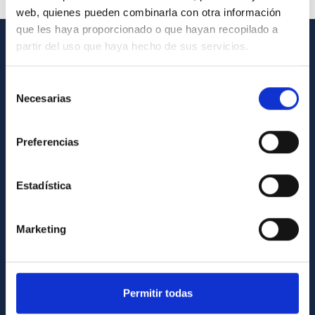
web, quienes pueden combinarla con otra información
que les haya proporcionado o que hayan recopilado a
partir del uso que haya hecho de sus servicios.
INFORMACIÓN GENERAL
Selección
Contacto
Necesarias
de
Cómo llegar al IAC
consentimiento
Directorio de personal
Preferencias
Biblioteca
Registro general
Estadística
INFORMACIÓN INSTITUCIONAL
Marketing
Legislación
Transparencia
Permitir todas
Código ético y política antifraude