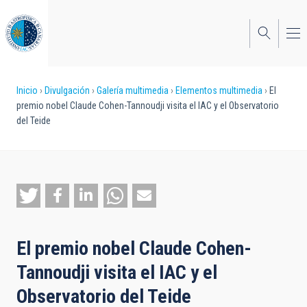
Pasar
al
contenido
principal
Sobrescribir
Inicio
Divulgación
Galería multimedia
Elementos multimedia
El
premio nobel Claude Cohen-Tannoudji visita el IAC y el Observatorio
enlaces
del Teide
de
ayuda
a
la
navegación
El premio nobel Claude Cohen-
Tannoudji visita el IAC y el
Observatorio del Teide