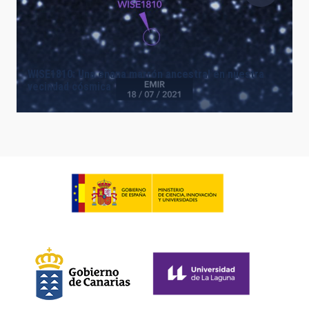
WISE1810: Una enana marrón ancestral en nuestra
vecindad cósmica