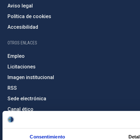
Aviso legal
Política de cookies
Accesibilidad
OTROS ENLACES
Empleo
Licitaciones
Imagen institucional
RSS
Sede electrónica
Canal ético
Condolencias Francisco Sánchez
PostFooter > Newsletter link
Consentimiento
Detal