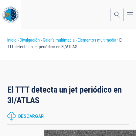
Pasar
al
contenido
principal
Sobrescribir
Inicio
Divulgación
Galería multimedia
Elementos multimedia
El
TTT detecta un jet periódico en 3I/ATLAS
enlaces
de
ayuda
a
El TTT detecta un jet periódico en
la
3I/ATLAS
navegación
DESCARGAR