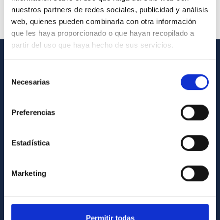
nuestros partners de redes sociales, publicidad y análisis
web, quienes pueden combinarla con otra información
que les haya proporcionado o que hayan recopilado a
partir del uso que haya hecho de sus servicios.
INFORMACIÓN GENERAL
Selección
Necesarias
de
Contacto
consentimiento
Cómo llegar al IAC
Preferencias
Directorio de personal
Biblioteca
Estadística
Registro general
Marketing
INFORMACIÓN INSTITUCIONAL
Legislación
Permitir todas
Transparencia