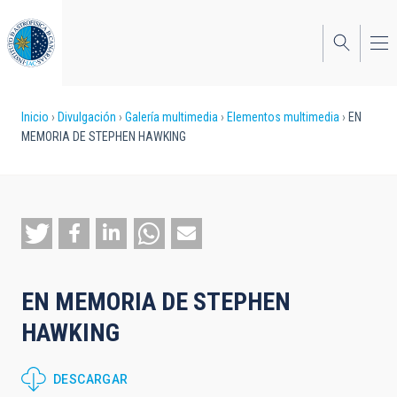
Pasar
al
contenido
principal
Sobrescribir
Inicio
Divulgación
Galería multimedia
Elementos multimedia
EN
MEMORIA DE STEPHEN HAWKING
enlaces
de
ayuda
a
la
EN MEMORIA DE STEPHEN
navegación
HAWKING
DESCARGAR