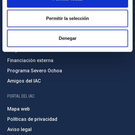
Código ético y política antifraude
Permitir la selección
Igualdad y diversidad de género
Forever IAC
Denegar
Medio Ambiente y Sostenibilidad
Proyectos institucionales
Financiación externa
Programa Severo Ochoa
Amigos del IAC
PORTAL DEL IAC
Mapa web
Políticas de privacidad
Aviso legal