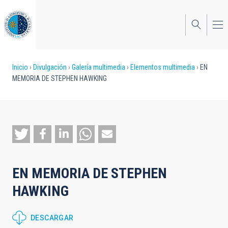
Pasar
al
contenido
principal
Sobrescribir
Inicio
Divulgación
Galería multimedia
Elementos multimedia
EN
MEMORIA DE STEPHEN HAWKING
enlaces
de
ayuda
a
la
EN MEMORIA DE STEPHEN
navegación
HAWKING
DESCARGAR