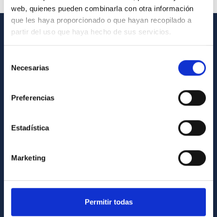
web, quienes pueden combinarla con otra información
que les haya proporcionado o que hayan recopilado a
partir del uso que haya hecho de sus servicios.
INFORMACIÓN GENERAL
Selección
Contacto
Necesarias
de
Cómo llegar al IAC
consentimiento
Directorio de personal
Preferencias
Biblioteca
Registro general
Estadística
INFORMACIÓN INSTITUCIONAL
Marketing
Legislación
Transparencia
Permitir todas
Código ético y política antifraude