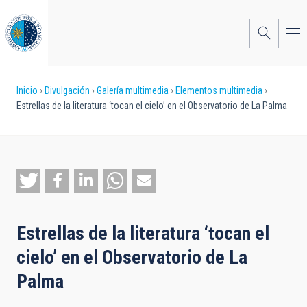
Pasar
al
contenido
principal
Sobrescribir
Inicio
Divulgación
Galería multimedia
Elementos multimedia
Estrellas de la literatura ‘tocan el cielo’ en el Observatorio de La Palma
enlaces
de
ayuda
a
la
Estrellas de la literatura ‘tocan el
navegación
cielo’ en el Observatorio de La
Palma