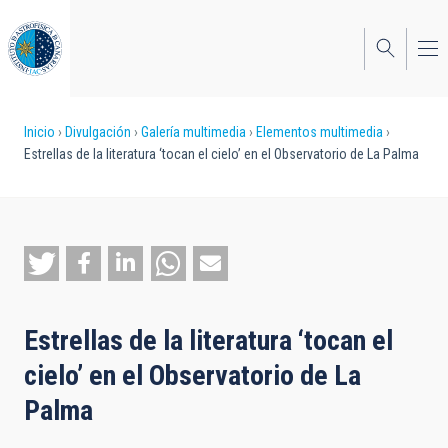
Pasar
al
contenido
principal
Sobrescribir
Inicio
Divulgación
Galería multimedia
Elementos multimedia
Estrellas de la literatura ‘tocan el cielo’ en el Observatorio de La Palma
enlaces
de
ayuda
a
la
Estrellas de la literatura ‘tocan el
navegación
cielo’ en el Observatorio de La
Palma