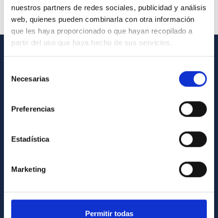
nuestros partners de redes sociales, publicidad y análisis
web, quienes pueden combinarla con otra información
que les haya proporcionado o que hayan recopilado a
partir del uso que haya hecho de sus servicios.
INFORMACIÓN GENERAL
Selección
Necesarias
de
Contacto
consentimiento
Cómo llegar al IAC
Preferencias
Directorio de personal
Biblioteca
Estadística
Registro general
Marketing
INFORMACIÓN INSTITUCIONAL
Legislación
Transparencia
Permitir todas