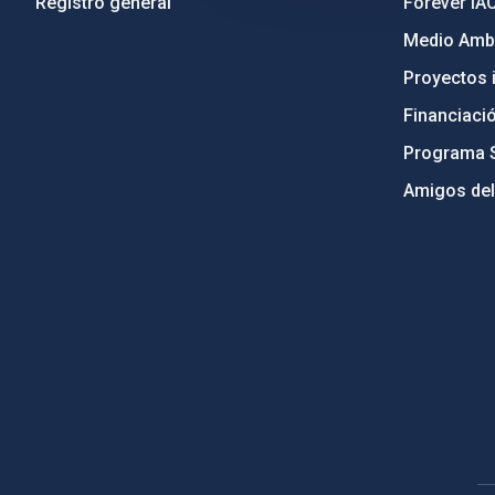
Registro general
Forever IA
Medio Ambi
Proyectos i
Financiaci
Programa 
Amigos del
PostFooter > Newsletter link