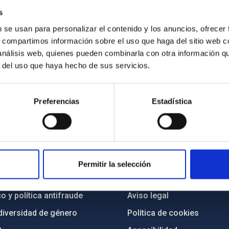
s
no de Escritores en La Palma durante su visita al Gran Telescop
b se usan para personalizar el contenido y los anuncios, ofrecer
s, compartimos información sobre el uso que haga del sitio web 
 análisis web, quienes pueden combinarla con otra información q
r del uso que haya hecho de sus servicios.
Preferencias
Estadística
INSTITUCIONAL
PORTAL DEL IAC
n
Mapa web
Permitir la selección
cia
Políticas de privacidad
o y política antifraude
Aviso legal
diversidad de género
Política de cookies