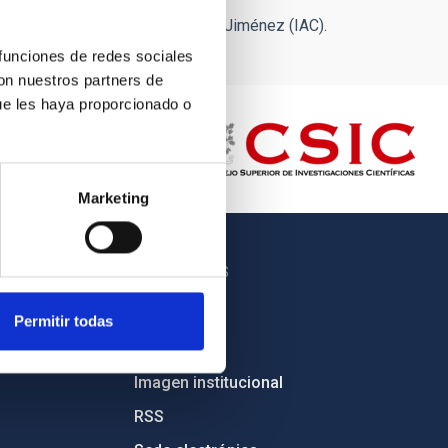
io Canarias (GTC). Crédito: Iván Jiménez (IAC).
 funciones de redes sociales
con nuestros partners de
ue les haya proporcionado o
Marketing
OTROS ENLACES
Empleo
Permitir todas
Licitaciones
Imagen institucional
RSS