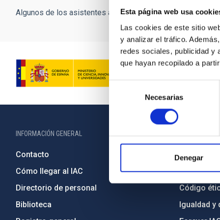
Esta página web usa cookie
Algunos de los asistentes al primer Festival Hispanoamerica
Las cookies de este sitio we
y analizar el tráfico. Ademá
redes sociales, publicidad y
que hayan recopilado a parti
Selección
Necesarias
de
consentimiento
INFORMACIÓN GENERAL
INFORMACIÓN 
Contacto
Legislació
Denegar
Cómo llegar al IAC
Transparen
Directorio de personal
Código étic
Biblioteca
Igualdad y 