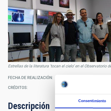
Estrellas de la literatura ‘tocan el cielo’ en el Observatorio
FECHA DE REALIZACIÓN
12/0
CRÉDITOS
I
Consentimiento
Descripción