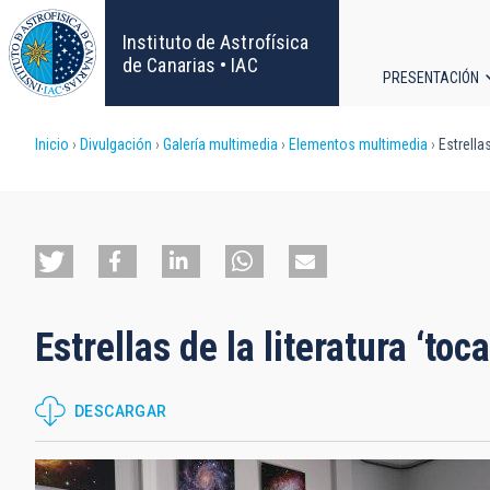
Pasar
al
Instituto de Astrofísica
contenido
de Canarias • IAC
PRESENTACIÓN
principal
Navega
Sobrescribir
Inicio
Divulgación
Galería multimedia
Elementos multimedia
Estrellas
principa
enlaces
de
ayuda
Estrellas de la literatura ‘to
a
la
DESCARGAR
navegación