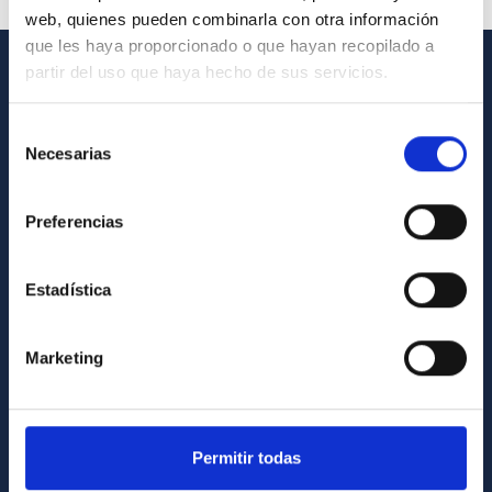
web, quienes pueden combinarla con otra información
que les haya proporcionado o que hayan recopilado a
partir del uso que haya hecho de sus servicios.
INFORMACIÓN GENERAL
Selección
Contacto
Necesarias
de
Cómo llegar al IAC
consentimiento
Directorio de personal
Preferencias
Biblioteca
Registro general
Estadística
INFORMACIÓN INSTITUCIONAL
Marketing
Legislación
Transparencia
Permitir todas
Código ético y política antifraude