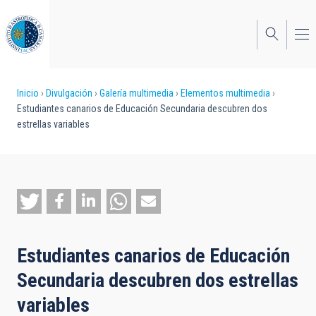
Pasar
al
contenido
principal
Sobrescribir
Inicio
Divulgación
Galería multimedia
Elementos multimedia
Estudiantes canarios de Educación Secundaria descubren dos
enlaces
estrellas variables
de
ayuda
a
la
navegación
Estudiantes canarios de Educación
Secundaria descubren dos estrellas
variables