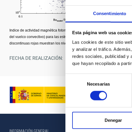
Consentimiento
Indice de actividad magnética fotométrica (Sph) en función del número de Ros
Esta página web usa cookie
del vuelco convectivo) para las estrellas Kepler en función del tipo espectra
Las cookies de este sitio we
discontinuas rojas muestran los niveles de actividad magnética del Sol entre 
y analizar el tráfico. Ademá
redes sociales, publicidad y
FECHA DE REALIZACIÓN
22/04/2025
que hayan recopilado a parti
Selección
Necesarias
de
consentimiento
Denegar
INFORMACIÓN GENERAL
INFORMACIÓN 