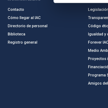
Contacto
Legislació
Cómo llegar al IAC
Transparen
Directorio de personal
Código étic
Biblioteca
Igualdad y 
Registro general
Forever IA
Medio Ambi
Proyectos i
Financiaci
Programa 
Amigos del
PostFooter > Newsletter link