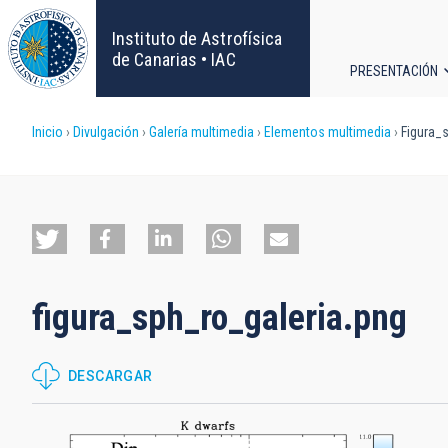
Pasar
al
Instituto de Astrofísica
contenido
de Canarias • IAC
PRESENTACIÓN
principal
Navega
Sobrescribir
Inicio
Divulgación
Galería multimedia
Elementos multimedia
Figura_s
principa
enlaces
de
ayuda
figura_sph_ro_galeria.png
a
la
DESCARGAR
navegación