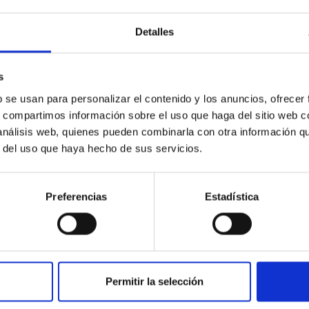
Detalles
sby (relación entre el periodo de rotación de la estrella y la escala temporal
s
l. En el caso de las enanas G y K se puede ver la caída de Sph. Las líneas
b se usan para personalizar el contenido y los anuncios, ofrecer
el mínimo y el máximo del ciclo de actividad.
s, compartimos información sobre el uso que haga del sitio web 
 análisis web, quienes pueden combinarla con otra información q
r del uso que haya hecho de sus servicios.
Preferencias
Estadística
Permitir la selección
INSTITUCIONAL
PORTAL DEL IAC