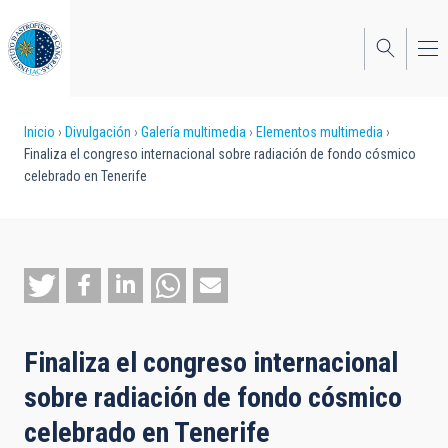
Pasar
al
contenido
principal
Sobrescribir
Inicio
Divulgación
Galería multimedia
Elementos multimedia
Finaliza el congreso internacional sobre radiación de fondo cósmico
enlaces
celebrado en Tenerife
de
ayuda
a
la
navegación
Finaliza el congreso internacional
sobre radiación de fondo cósmico
celebrado en Tenerife