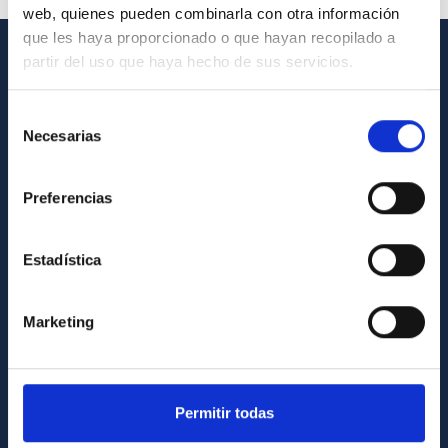
web, quienes pueden combinarla con otra información
que les haya proporcionado o que hayan recopilado a
partir del uso que haya hecho de sus servicios.
INFORMACIÓN GENERAL
Selección
Contacto
Necesarias
de
Cómo llegar al IAC
consentimiento
Directorio de personal
Preferencias
Biblioteca
Registro general
Estadística
INFORMACIÓN INSTITUCIONAL
Marketing
Legislación
Transparencia
Permitir todas
Código ético y política antifraude