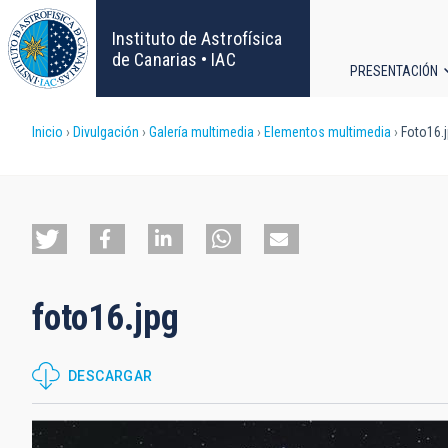
Pasar
al
Instituto de Astrofísica
contenido
de Canarias • IAC
PRESENTACIÓN
principal
Navega
Sobrescribir
Inicio
Divulgación
Galería multimedia
Elementos multimedia
Foto16.
principa
enlaces
de
ayuda
foto16.jpg
a
la
DESCARGAR
navegación