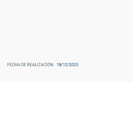
consentimiento
Preferencias
Estadística
Marketing
Permitir todas
FECHA DE REALIZACIÓN
18/12/2025
Permitir la selección
Denegar