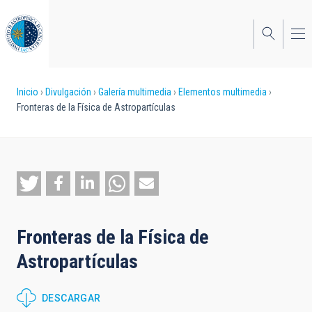
Pasar
al
contenido
principal
Sobrescribir
Inicio
Divulgación
Galería multimedia
Elementos multimedia
Fronteras de la Física de Astropartículas
enlaces
de
ayuda
a
la
Fronteras de la Física de
navegación
Astropartículas
DESCARGAR