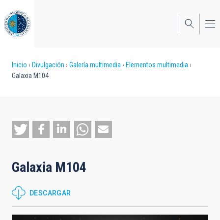
Pasar
al
contenido
principal
Sobrescribir
Inicio
Divulgación
Galería multimedia
Elementos multimedia
Galaxia M104
enlaces
de
ayuda
a
la
Galaxia M104
navegación
DESCARGAR