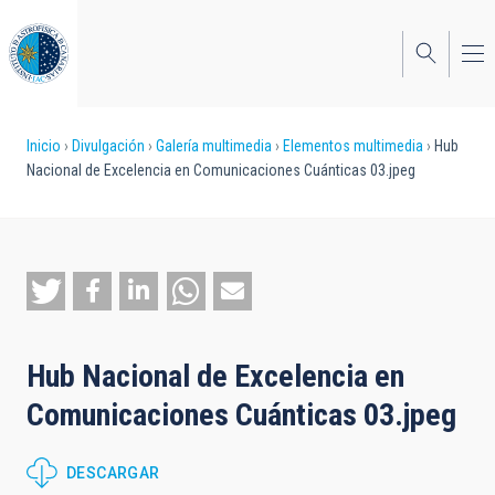
Pasar
al
contenido
principal
Sobrescribir
Inicio
Divulgación
Galería multimedia
Elementos multimedia
Hub
Nacional de Excelencia en Comunicaciones Cuánticas 03.jpeg
enlaces
de
ayuda
a
la
Hub Nacional de Excelencia en
navegación
Comunicaciones Cuánticas 03.jpeg
DESCARGAR