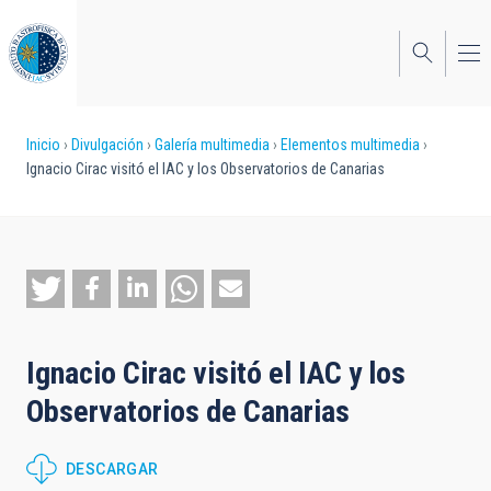
Pasar
al
contenido
principal
Sobrescribir
Inicio
Divulgación
Galería multimedia
Elementos multimedia
Ignacio Cirac visitó el IAC y los Observatorios de Canarias
enlaces
de
ayuda
a
la
Ignacio Cirac visitó el IAC y los
navegación
Observatorios de Canarias
DESCARGAR