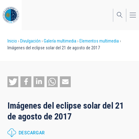
Pasar
al
contenido
principal
Sobrescribir
Inicio
Divulgación
Galería multimedia
Elementos multimedia
Imágenes del eclipse solar del 21 de agosto de 2017
enlaces
de
ayuda
a
la
Imágenes del eclipse solar del 21
navegación
de agosto de 2017
DESCARGAR