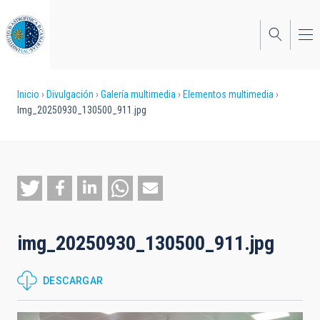
Pasar
al
contenido
principal
Sobrescribir
Inicio
Divulgación
Galería multimedia
Elementos multimedia
Img_20250930_130500_911.jpg
enlaces
de
ayuda
a
la
img_20250930_130500_911.jpg
navegación
DESCARGAR