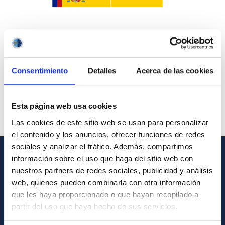
Consentimiento
Detalles
Acerca de las cookies
Esta página web usa cookies
Las cookies de este sitio web se usan para personalizar
el contenido y los anuncios, ofrecer funciones de redes
sociales y analizar el tráfico. Además, compartimos
información sobre el uso que haga del sitio web con
INFORMACIÓN GENERAL
nuestros partners de redes sociales, publicidad y análisis
web, quienes pueden combinarla con otra información
Contacto
que les haya proporcionado o que hayan recopilado a
Cómo llegar al IAC
partir del uso que haya hecho de sus servicios.
Directorio de personal