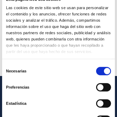
Las cookies de este sitio web se usan para personalizar
el contenido y los anuncios, ofrecer funciones de redes
sociales y analizar el tráfico. Además, compartimos
información sobre el uso que haga del sitio web con
nuestros partners de redes sociales, publicidad y análisis
web, quienes pueden combinarla con otra información
que les haya proporcionado o que hayan recopilado a
partir del uso que haya hecho de sus servicios.
Selección
Necesarias
de
consentimiento
Preferencias
INFORMACIÓN GENERAL
Contacto
Estadística
Cómo llegar al IAC