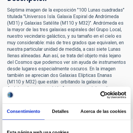
Séptima imagen de la exposición "100 Lunas cuadradas"
titulada "Universos Isla. Galaxia Espiral de Andrómeda
(M31) y Galaxias Satélite (M110 y M32)". Andrómeda es
la mayor de las tres galaxias espirales del Grupo Local,
nuestro vecindario galáctico, y su tamaño en el cielo es
muy considerable: más de tres grados que equivalen, en
nuestra particular unidad de medida, a casi siete Lunas
llenas alineadas. Aun así, se trata del objeto más lejano
del Cosmos que podemos ver sin ayuda de instrumentos
desde lugares especialmente oscuros. En la imagen
también se aprecian dos Galaxias Elípticas Enanas
(M110 y M32) que están orbitando la galaxia de
Andrómeda y que también forman parte del medio
centenar de galaxias que conforman el Grupo Local.
Crédito: Daniel López / IAC.
Consentimiento
Detalles
Acerca de las cookies
Esta página web usa cookies