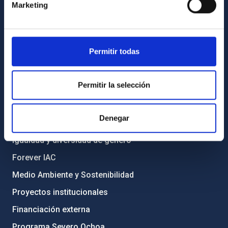
Marketing
Directorio de personal
Biblioteca
Registro general
Permitir todas
INFORMACIÓN INSTITUCIONAL
Permitir la selección
Legislación
Transparencia
Denegar
Código ético y política antifraude
Igualdad y diversidad de género
Forever IAC
Medio Ambiente y Sostenibilidad
Proyectos institucionales
Financiación externa
Programa Severo Ochoa