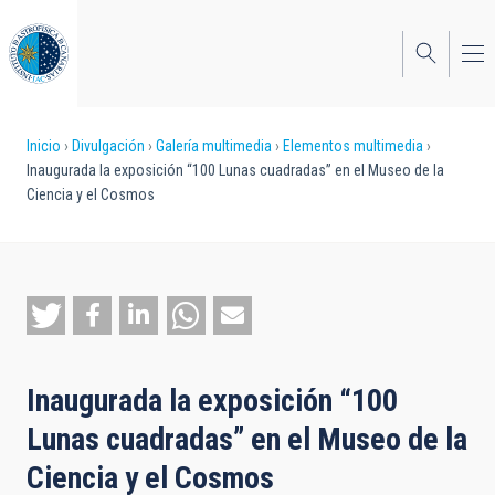
Pasar
al
contenido
principal
Sobrescribir
Inicio
Divulgación
Galería multimedia
Elementos multimedia
Inaugurada la exposición “100 Lunas cuadradas” en el Museo de la
enlaces
Ciencia y el Cosmos
de
ayuda
a
la
navegación
Inaugurada la exposición “100
Lunas cuadradas” en el Museo de la
Ciencia y el Cosmos