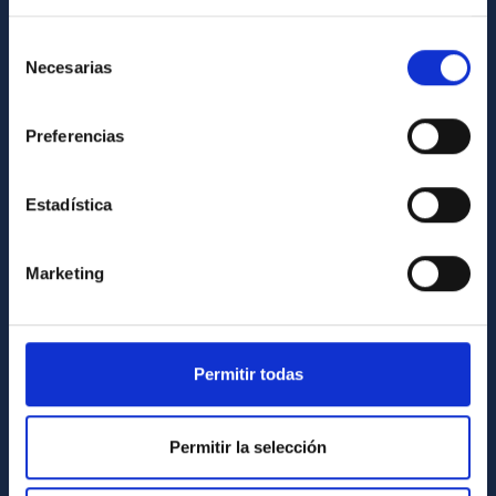
Cómo llegar al IAC
Directorio de personal
Selección
Necesarias
de
Biblioteca
consentimiento
Registro general
Preferencias
INFORMACIÓN INSTITUCIONAL
Estadística
Legislación
Transparencia
Marketing
Código ético y política antifraude
Igualdad y diversidad de género
Forever IAC
Permitir todas
Medio Ambiente y Sostenibilidad
Proyectos institucionales
Permitir la selección
Financiación externa