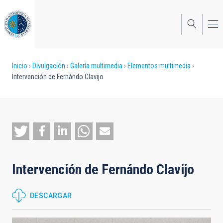
Pasar
al
contenido
principal
Sobrescribir
Inicio
Divulgación
Galería multimedia
Elementos multimedia
Intervención de Fernándo Clavijo
enlaces
de
ayuda
a
la
Intervención de Fernándo Clavijo
navegación
DESCARGAR