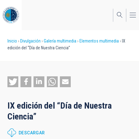
Pasar
al
contenido
principal
Sobrescribir
Inicio
Divulgación
Galería multimedia
Elementos multimedia
IX
edición del “Día de Nuestra Ciencia”
enlaces
de
ayuda
a
la
IX edición del “Día de Nuestra
navegación
Ciencia”
DESCARGAR