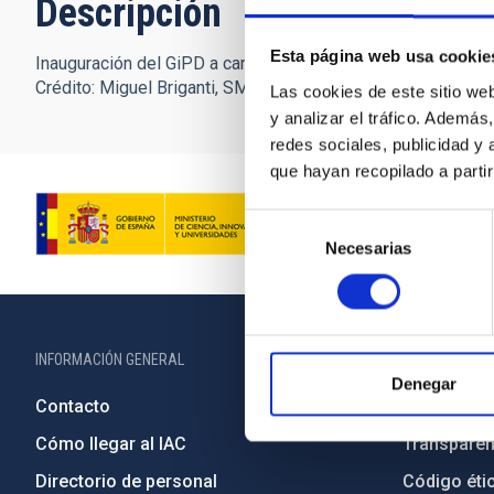
Descripción
Esta página web usa cookie
Inauguración del GiPD a cargo de Rafael Rebolo, director de
Crédito: Miguel Briganti, SMM (IAC).
Las cookies de este sitio we
y analizar el tráfico. Ademá
redes sociales, publicidad y
que hayan recopilado a parti
Selección
Necesarias
de
consentimiento
INFORMACIÓN GENERAL
INFORMACIÓN 
Denegar
Contacto
Legislació
Cómo llegar al IAC
Transparen
Directorio de personal
Código étic