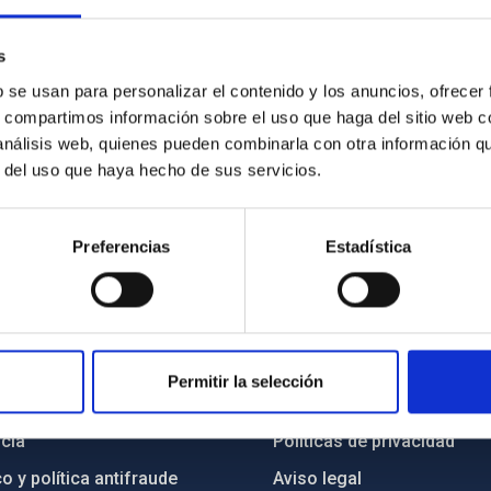
s
l IAC; Carlos Alonso, presidente del Cabildo de Tenerife; y José
b se usan para personalizar el contenido y los anuncios, ofrecer
s, compartimos información sobre el uso que haga del sitio web 
 análisis web, quienes pueden combinarla con otra información q
r del uso que haya hecho de sus servicios.
Preferencias
Estadística
INSTITUCIONAL
PORTAL DEL IAC
Permitir la selección
n
Mapa web
cia
Políticas de privacidad
o y política antifraude
Aviso legal