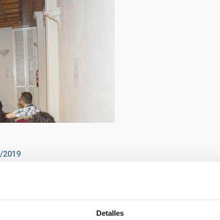
9/2019
guel Briganti
MM
Detalles