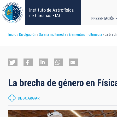
Pasar
al
Instituto de Astrofísica
contenido
de Canarias • IAC
PRESENTACIÓN
principal
Navega
Sobrescribir
Inicio
Divulgación
Galería multimedia
Elementos multimedia
La brech
principa
enlaces
de
ayuda
La brecha de género en Físic
a
la
DESCARGAR
navegación