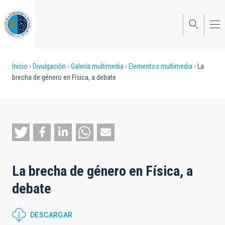
Pasar
al
contenido
principal
Sobrescribir
Inicio
Divulgación
Galería multimedia
Elementos multimedia
La
brecha de género en Física, a debate
enlaces
de
ayuda
a
la
La brecha de género en Física, a
navegación
debate
DESCARGAR