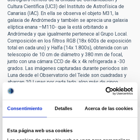
Cultura Científica (UC3) del Instituto de Astrofísica de
Canarias (IAC). En ella se observa el objeto M31, la
galaxia de Andrómeda y también se aprecia una galaxia
elíptica enana –M110- que la está orbitando a
Andrómeda y que igualmente pertenece al Grupo Local.
Composición en los filtros RGB (18x 600s de exposición
total en cada uno) y Halfa (14x 1.800s), obtenida con un
telescopio de 10 cm de diámetro y 380 mm de focal,
junto con una cámara CCD de 4k x 4k refrigerada a -30
grados. Las imágenes capturadas durante periodos sin
Luna desde el Observatorio del Teide son cuadradas y
abarcan 10 Lunas por cada lado, algo más de cinco
grados de arco. Crédito: Daniel López/IAC.
Consentimiento
Detalles
Acerca de las cookies
Esta página web usa cookies