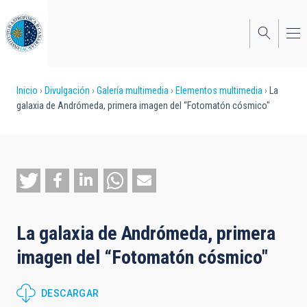
Pasar
al
contenido
principal
Sobrescribir
Inicio
Divulgación
Galería multimedia
Elementos multimedia
La
galaxia de Andrómeda, primera imagen del “Fotomatón cósmico"
enlaces
de
ayuda
a
la
La galaxia de Andrómeda, primera
navegación
imagen del “Fotomatón cósmico"
DESCARGAR