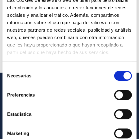
Las cookies de este sitio web se usan para personalizar
el contenido y los anuncios, ofrecer funciones de redes
sociales y analizar el tráfico. Además, compartimos
información sobre el uso que haga del sitio web con
nuestros partners de redes sociales, publicidad y análisis
web, quienes pueden combinarla con otra información
que les haya proporcionado o que hayan recopilado a
partir del uso que haya hecho de sus servicios.
Selección
Necesarias
de
consentimiento
INFORMACIÓN GENERAL
Preferencias
Contacto
Estadística
Cómo llegar al IAC
Directorio de personal
Marketing
Biblioteca