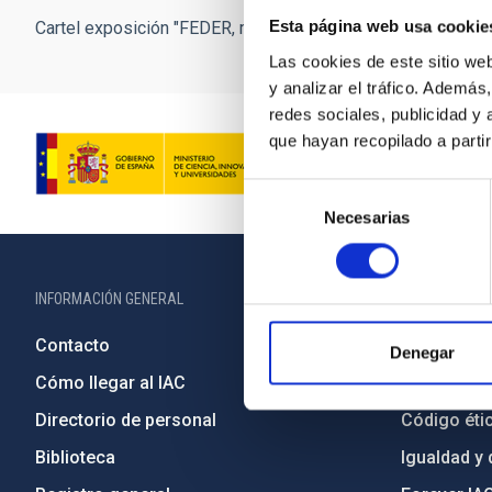
Esta página web usa cookie
Cartel exposición "FEDER, mirando al cielo". Crédito: Inés B
Las cookies de este sitio we
y analizar el tráfico. Ademá
redes sociales, publicidad y
que hayan recopilado a parti
Selección
Necesarias
de
consentimiento
INFORMACIÓN GENERAL
INFORMACIÓN 
Contacto
Legislació
Denegar
Cómo llegar al IAC
Transparen
Directorio de personal
Código étic
Biblioteca
Igualdad y 