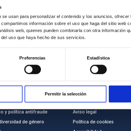
s
onet (IAC)
b se usan para personalizar el contenido y los anuncios, ofrecer
s, compartimos información sobre el uso que haga del sitio web 
 análisis web, quienes pueden combinarla con otra información q
r del uso que haya hecho de sus servicios.
Preferencias
Estadística
INSTITUCIONAL
PORTAL DEL IAC
n
Mapa web
Permitir la selección
cia
Políticas de privacidad
o y política antifraude
Aviso legal
diversidad de género
Política de cookies