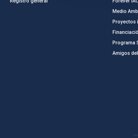
Registro general
Forever IA
Medio Ambi
Proyectos i
Financiaci
Programa 
Amigos del
PostFooter > Newsletter link