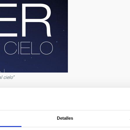
 cielo”
9/2019
és Bonet
Detalles