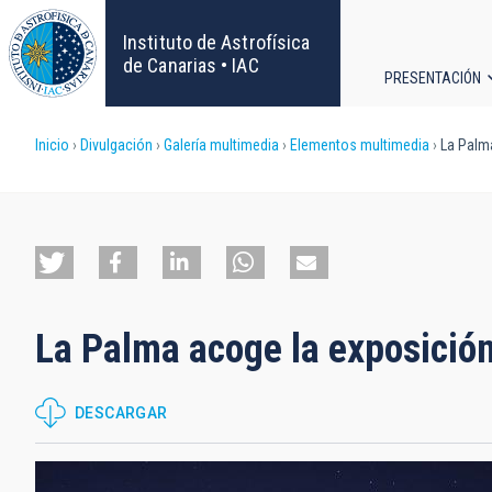
Pasar
al
Instituto de Astrofísica
contenido
de Canarias • IAC
PRESENTACIÓN
principal
Navega
Sobrescribir
Inicio
Divulgación
Galería multimedia
Elementos multimedia
La Palma
principa
enlaces
de
ayuda
La Palma acoge la exposición
a
la
DESCARGAR
navegación