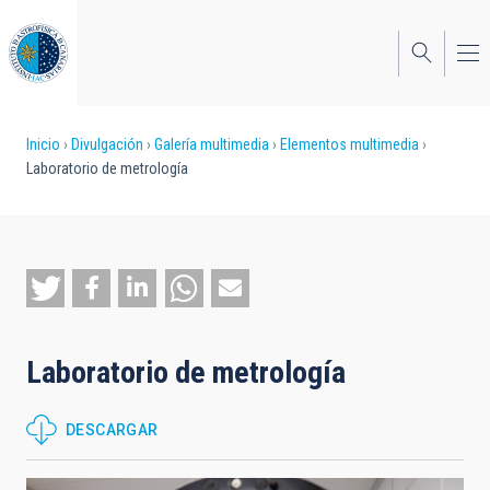
Pasar
al
contenido
principal
Sobrescribir
Inicio
Divulgación
Galería multimedia
Elementos multimedia
Laboratorio de metrología
enlaces
de
ayuda
a
la
Laboratorio de metrología
navegación
DESCARGAR