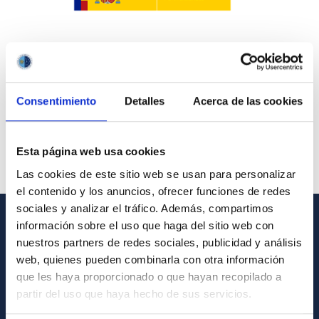
Consentimiento
Detalles
Acerca de las cookies
Esta página web usa cookies
Las cookies de este sitio web se usan para personalizar
el contenido y los anuncios, ofrecer funciones de redes
sociales y analizar el tráfico. Además, compartimos
información sobre el uso que haga del sitio web con
INFORMACIÓN GENERAL
nuestros partners de redes sociales, publicidad y análisis
web, quienes pueden combinarla con otra información
Contacto
que les haya proporcionado o que hayan recopilado a
Cómo llegar al IAC
partir del uso que haya hecho de sus servicios.
Directorio de personal