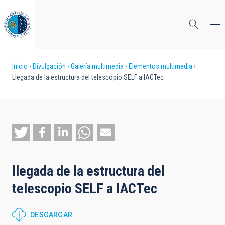
Pasar
al
contenido
principal
Sobrescribir
Inicio
Divulgación
Galería multimedia
Elementos multimedia
Llegada de la estructura del telescopio SELF a IACTec
enlaces
de
ayuda
a
la
llegada de la estructura del
navegación
telescopio SELF a IACTec
DESCARGAR