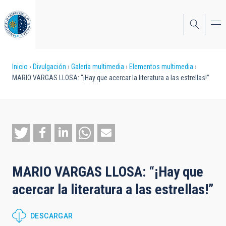
Pasar
al
contenido
principal
Sobrescribir
Inicio
Divulgación
Galería multimedia
Elementos multimedia
MARIO VARGAS LLOSA: “¡Hay que acercar la literatura a las estrellas!”
enlaces
de
ayuda
a
la
MARIO VARGAS LLOSA: “¡Hay que
navegación
acercar la literatura a las estrellas!”
DESCARGAR