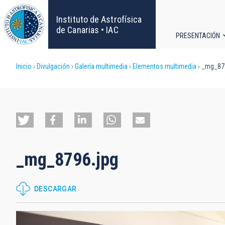
Pasar
al
Instituto de Astrofísica
contenido
de Canarias • IAC
PRESENTACIÓN
principal
Navega
Sobrescribir
Inicio
Divulgación
Galería multimedia
Elementos multimedia
_mg_879
principa
enlaces
de
ayuda
_mg_8796.jpg
a
la
DESCARGAR
navegación