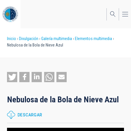
Pasar
al
contenido
principal
Sobrescribir
Inicio
Divulgación
Galería multimedia
Elementos multimedia
Nebulosa de la Bola de Nieve Azul
enlaces
de
ayuda
a
la
Nebulosa de la Bola de Nieve Azul
navegación
DESCARGAR