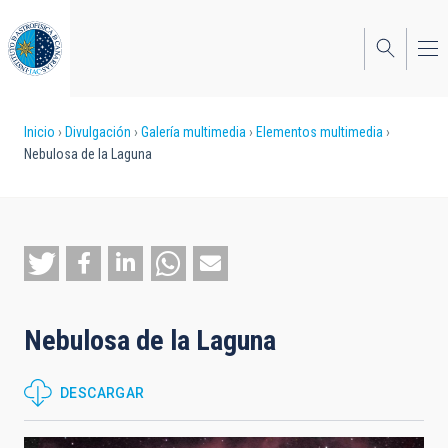
Pasar
al
contenido
principal
Sobrescribir
Inicio
Divulgación
Galería multimedia
Elementos multimedia
Nebulosa de la Laguna
enlaces
de
ayuda
a
la
Nebulosa de la Laguna
navegación
DESCARGAR