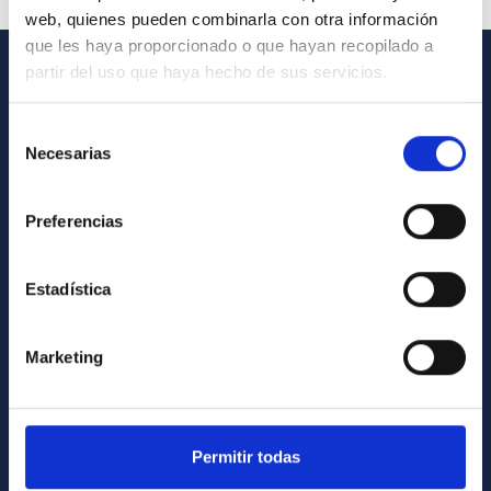
web, quienes pueden combinarla con otra información
que les haya proporcionado o que hayan recopilado a
partir del uso que haya hecho de sus servicios.
INFORMACIÓN GENERAL
Selección
Contacto
Necesarias
de
Cómo llegar al IAC
consentimiento
Directorio de personal
Preferencias
Biblioteca
Registro general
Estadística
INFORMACIÓN INSTITUCIONAL
Marketing
Legislación
Transparencia
Permitir todas
Código ético y política antifraude