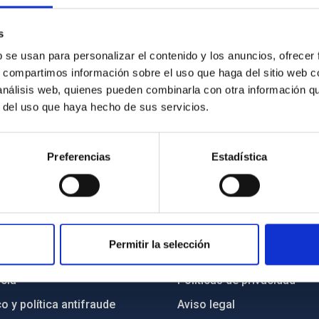
s
errestre (OGS), del Observatorio del Teide. Crédito: Elena Mora (
b se usan para personalizar el contenido y los anuncios, ofrecer
s, compartimos información sobre el uso que haga del sitio web 
 análisis web, quienes pueden combinarla con otra información q
r del uso que haya hecho de sus servicios.
Preferencias
Estadística
INSTITUCIONAL
PORTAL DEL IAC
Permitir la selección
n
Mapa web
cia
Políticas de privacidad
o y política antifraude
Aviso legal