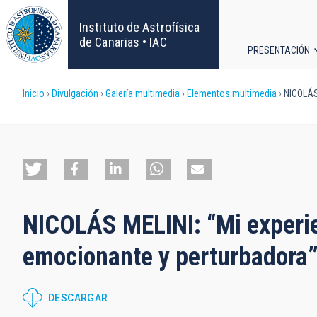
Pasar
al
Instituto de Astrofísica
contenido
de Canarias • IAC
PRESENTACIÓN
principal
Navega
Sobrescribir
Inicio
Divulgación
Galería multimedia
Elementos multimedia
NICOLÁS 
principa
enlaces
de
ayuda
NICOLÁS MELINI: “Mi experie
a
emocionante y perturbadora
la
navegación
DESCARGAR