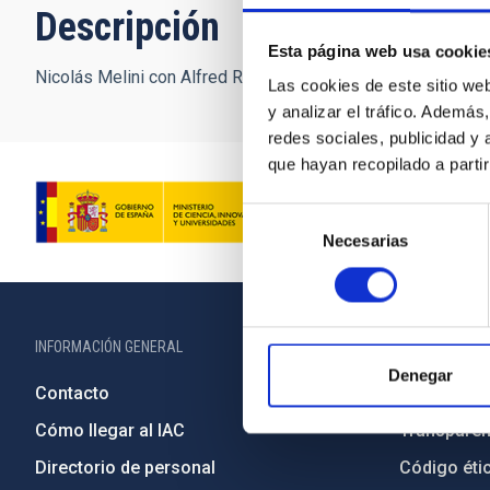
Descripción
Esta página web usa cookie
Nicolás Melini con Alfred Rosenberg en la Estación Óptica T
Las cookies de este sitio we
y analizar el tráfico. Ademá
redes sociales, publicidad y
que hayan recopilado a parti
Selección
Necesarias
de
consentimiento
INFORMACIÓN GENERAL
INFORMACIÓN 
Denegar
Contacto
Legislació
Cómo llegar al IAC
Transparen
Directorio de personal
Código étic