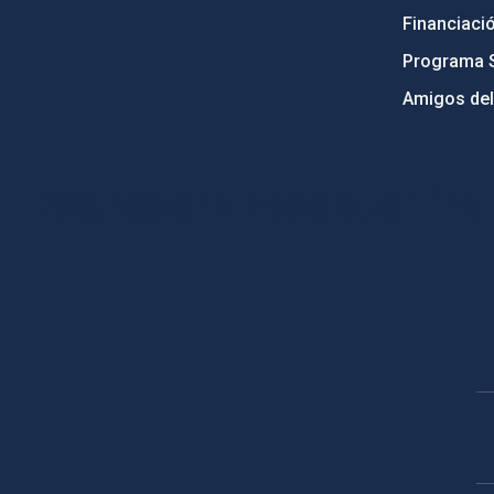
Financiaci
Programa 
Amigos del
PostFooter > Newsletter link