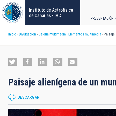
Pasar
al
Instituto de Astrofísica
contenido
de Canarias • IAC
PRESENTACIÓN
principal
Navega
Sobrescribir
Inicio
Divulgación
Galería multimedia
Elementos multimedia
Paisaje 
principa
enlaces
de
ayuda
Paisaje alienígena de un mu
a
la
DESCARGAR
navegación