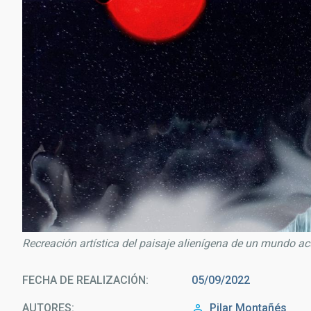
Recreación artística del paisaje alienígena de un mundo ac
FECHA DE REALIZACIÓN
05/09/2022
AUTORES
Pilar Montañés