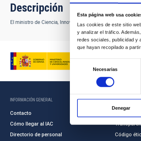
Descripción
Esta página web usa cookie
El ministro de Ciencia, Innovación y Universidades, Pedro Du
Las cookies de este sitio we
y analizar el tráfico. Ademá
redes sociales, publicidad y
que hayan recopilado a parti
Selección
Necesarias
de
consentimiento
INFORMACIÓN GENERAL
INFORMACIÓN 
Denegar
Contacto
Legislació
Cómo llegar al IAC
Transparen
Directorio de personal
Código étic