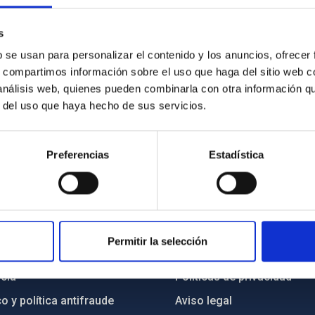
s
que, con el personal del IAC. Crédito: Inés Bonet (IAC).
b se usan para personalizar el contenido y los anuncios, ofrecer
s, compartimos información sobre el uso que haga del sitio web 
 análisis web, quienes pueden combinarla con otra información q
r del uso que haya hecho de sus servicios.
Preferencias
Estadística
INSTITUCIONAL
PORTAL DEL IAC
Permitir la selección
n
Mapa web
cia
Políticas de privacidad
o y política antifraude
Aviso legal