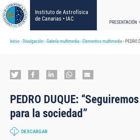
Pasar
al
Instituto de Astrofísica
contenido
de Canarias • IAC
PRESENTACIÓN
principal
Navega
Sobrescribir
Inicio
Divulgación
Galería multimedia
Elementos multimedia
PEDRO DU
principa
enlaces
de
ayuda
PEDRO DUQUE: “Seguiremos a
a
para la sociedad”
la
navegación
DESCARGAR