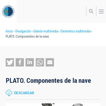
Pasar
al
contenido
principal
Sobrescribir
Inicio
Divulgación
Galería multimedia
Elementos multimedia
PLATO. Componentes de la nave
enlaces
de
ayuda
a
la
PLATO. Componentes de la nave
navegación
DESCARGAR