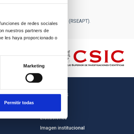
a de Amigos del País de Tenerife (RSEAPT).
 funciones de redes sociales
con nuestros partners de
ue les haya proporcionado o
Marketing
OTROS ENLACES
Permitir todas
Empleo
Licitaciones
Imagen institucional