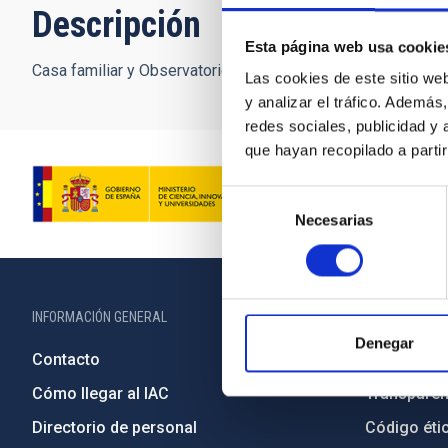
Descripción
Esta página web usa cookie
Casa familiar y Observatorio de Juan Valderrama en Santa 
Las cookies de este sitio we
y analizar el tráfico. Ademá
redes sociales, publicidad y
que hayan recopilado a parti
Selección
Necesarias
de
consentimiento
INFORMACIÓN GENERAL
INFORMACIÓN 
Denegar
Contacto
Legislació
Cómo llegar al IAC
Transparen
Directorio de personal
Código étic