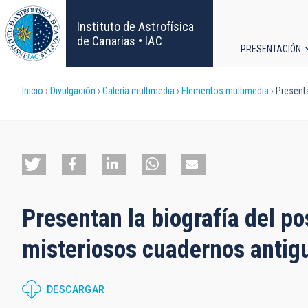
Pasar
al
Instituto de Astrofísica
contenido
de Canarias • IAC
PRESENTACIÓN
principal
Navega
Sobrescribir
Inicio
Divulgación
Galería multimedia
Elementos multimedia
Presenta
principa
enlaces
de
ayuda
Presentan la biografía del po
a
misteriosos cuadernos antigu
la
navegación
DESCARGAR