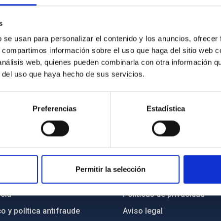
s
Cruz de Tenerife. Crédito: Archivo de la Real Sociedad Económic
b se usan para personalizar el contenido y los anuncios, ofrecer
s, compartimos información sobre el uso que haga del sitio web 
 análisis web, quienes pueden combinarla con otra información q
r del uso que haya hecho de sus servicios.
Preferencias
Estadística
INSTITUCIONAL
PORTAL DEL IAC
Permitir la selección
n
Mapa web
cia
Políticas de privacidad
o y política antifraude
Aviso legal