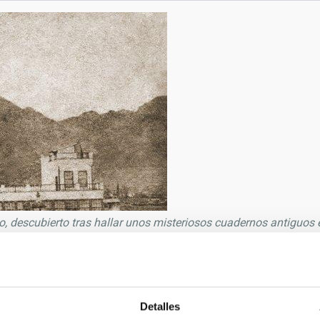
, descubierto tras hallar unos misteriosos cuadernos antiguos e
9/2019
chivo de la Real Sociedad Económica de Amigos del País de 
Detalles